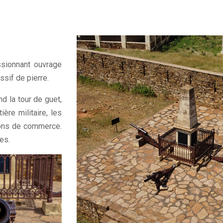
sionnant ouvrage
ssif de pierre.
nd la tour de guet,
ère militaire, les
sons de commerce.
es.