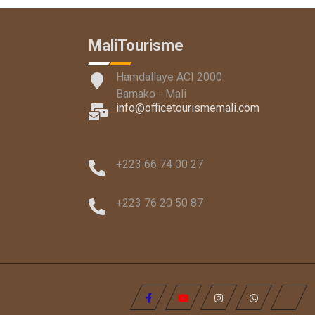
MaliTourisme
Hamdallaye ACI 2000
Bamako - Mali
info@officetourismemali.com
+223 66 74 00 27
+223 76 20 50 87