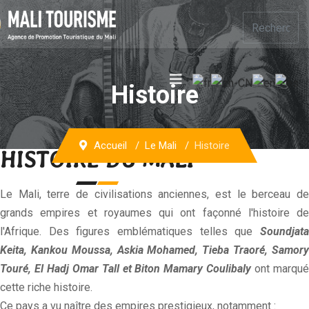
Histoire
Accueil
Le Mali
Histoire
HISTOIRE DU MALI
Le Mali, terre de civilisations anciennes, est le berceau de
grands empires et royaumes qui ont façonné l'histoire de
l'Afrique. Des figures emblématiques telles que
Soundjata
Keita, Kankou Moussa, Askia Mohamed, Tieba Traoré, Samory
Touré, El Hadj Omar Tall et Biton Mamary Coulibaly
ont marqu
cette riche histoire.
Ce pays a vu naître des empires prestigieux, notamment :