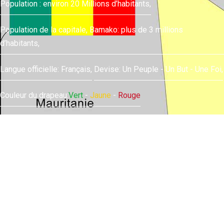
Population : environ 20 Millions d’habitants,
Population de la capitale, Bamako: plus de 3 millions
d’habitants,
Langue officielle: Français,
Devise: Un Peuple - Un But - Une Foi,
Couleur du drapeau:
Vert
-
Jaune
-
Rouge
Location: Afrique de l’Ouest
Superficie : 1,241,238 km²
Frontières : 7 pays (Algérie, Côte d’Ivoire, Guinée- Conakry,
Burkina Faso, Niger, Sénégal et Mauritanie),
Population : environ 20 Millions d’habitants,
Population de la capitale, Bamako: plus de 3 millions