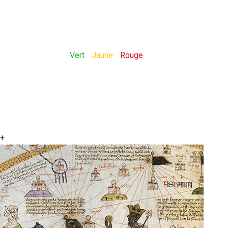
d’habitants,
Langue officielle: Français,
Devise: Un Peuple - Un But - Une Foi,
Couleur du drapeau:
Vert
-
Jaune
-
Rouge
+