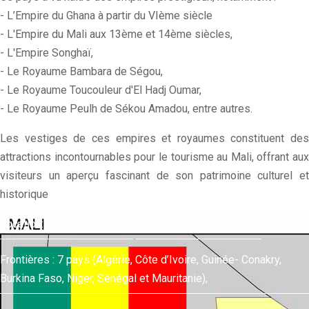
- L’Empire du Ghana à partir du VIème siècle
- L'Empire du Mali aux 13ème et 14ème siècles,
- L'Empire Songhaï,
- Le Royaume Bambara de Ségou,
- Le Royaume Toucouleur d'El Hadj Oumar,
- Le Royaume Peulh de Sékou Amadou, entre autres.
Les vestiges de ces empires et royaumes constituent des
attractions incontournables pour le tourisme au Mali, offrant aux
visiteurs un aperçu fascinant de son patrimoine culturel et
historique
Location: Afrique de l’Ouest
Superficie : 1,241,238 km²
Frontières : 7 pays (Algérie, Côte d’Ivoire, Guinée- Conakry,
Burkina Faso, Niger, Sénégal et Mauritanie),