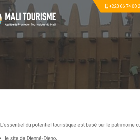
+223 66 74 00 
L’essentiel du potentiel touristique est basé sur le patrimoine 
le site de Djenné-Djeno,