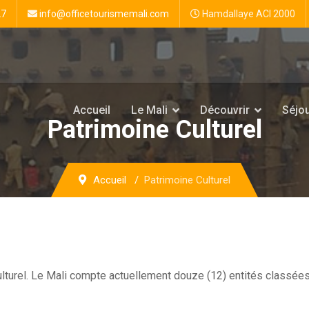
27
info@officetourismemali.com
Hamdallaye ACI 2000
Accueil
Le Mali
Découvrir
Séjo
Patrimoine Culturel
Accueil
Patrimoine Culturel
culturel. Le Mali compte actuellement douze (12) entités classée