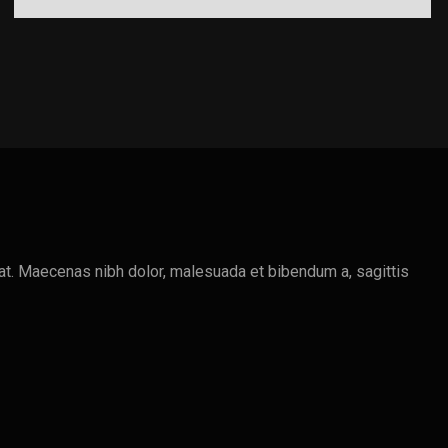
Copper Crusher
Processing
erat. Maecenas nibh dolor, malesuada et bibendum a, sagittis