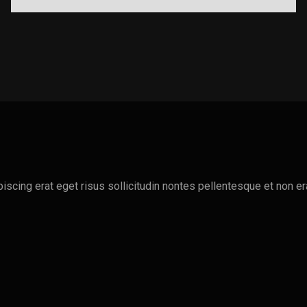
Filtering
Processing
piscing erat eget risus sollicitudin nontes pellentesque et non 