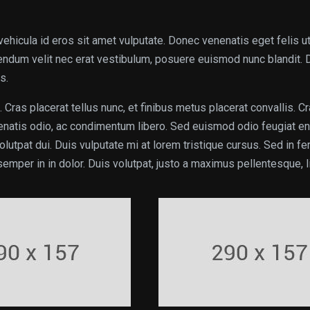
ehicula id eros sit amet vulputate. Donec venenatis eget felis u
bibendum velit nec erat vestibulum, posuere euismod nunc blandit.
s.
 Cras placerat tellus nunc, et finibus metus placerat convallis. Cr
enatis odio, ac condimentum libero. Sed euismod odio feugiat enim
volutpat dui. Duis vulputate mi at lorem tristique cursus. Sed in 
semper in in dolor. Duis volutpat, justo a maximus pellentesque, li